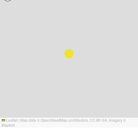
Leaflet
|
Map data ©
OpenStreetMap
contributors,
CC-BY-SA
, Imagery ©
Mapbox