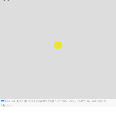
Leaflet
|
Map data ©
OpenStreetMap
contributors,
CC-BY-SA
, Imagery ©
Mapbox