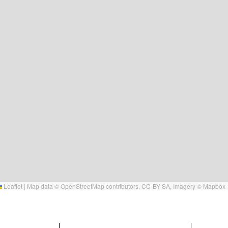
Leaflet
|
Map data ©
OpenStreetMap
contributors,
CC-BY-SA
, Imagery ©
Mapbox