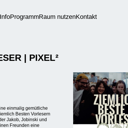
Info
Programm
Raum nutzen
Kontakt
SER | PIXEL²
ine einmalig gemütliche
emlich Besten Vorlesern
der Jakob, Jobinski und
einen Freunden eine