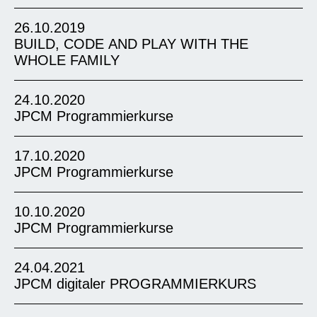
26.10.2019
BUILD, CODE AND PLAY WITH THE
WHOLE FAMILY
24.10.2020
JPCM Programmierkurse
17.10.2020
JPCM Programmierkurse
10.10.2020
JPCM Programmierkurse
Wer: Interessierte Jugendliche (13 – 16 Jahre)
Wann: 7. und 8. September / je von 11 – 16 Uhr
24.04.2021
Wo: Tag 1: Erfindergarden (Tumblingerstr 29)
JPCM digitaler PROGRAMMIERKURS
Tag 2: Pixel (Rosenheimer Str. 5) Euch ist
Wir wollen coden! Gemeinsam, an diesem Ort,
Gaming alleine nicht genug? Ihr wollt
an diesem Tag. Der Munich Coding Day ist ein