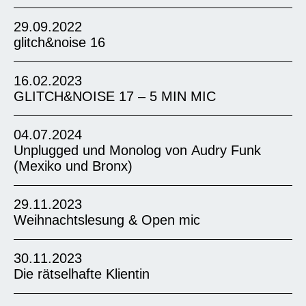
29.09.2022
glitch&noise 16
16.02.2023
GLITCH&NOISE 17 – 5 MIN MIC
04.07.2024
Unplugged und Monolog von Audry Funk
(Mexiko und Bronx)
29.11.2023
Weihnachtslesung & Open mic
Die Plaudertasche – das erste Stand-Up
Comedy Open Mic für queere Comedians und
30.11.2023
Friends in München. Eintritt frei! Am Sonntag
GLITCH&NOISE IST EINE
Offenes Redaktionstreffen von DeinLiFE Die
Die rätselhafte Klientin
den 12.07.2026 um 20:00 Uhr feilen 7 Profis
VERANSTALTUNGSREIHE
Jugendredaktion DeinLiFE lädt zum offenen
und Newcomer*innen im Pixel(Rosenheimer
UND UNVERSTELLTER