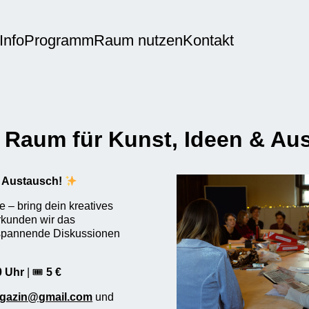
Info
Programm
Raum nutzen
Kontakt
 Raum für Kunst, Ideen & Au
& Austausch!
 – bring dein kreatives
rkunden wir das
 spannende Diskussionen
0 Uhr
| 🎟
5 €
agazin
@gmail
.com
und