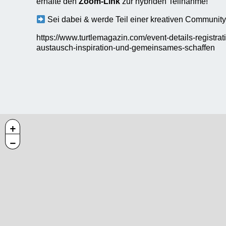
erhalte den
Zoom-Link
zur hybriden Teilnahme!
Sei dabei & werde Teil einer kreativen Communit
https://www.turtlemagazin.com/event-details-registra
austausch-inspiration-und-gemeinsames-schaffen
+
−