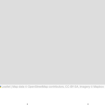
Leaflet
|
Map data ©
OpenStreetMap
contributors,
CC-BY-SA
, Imagery ©
Mapbox