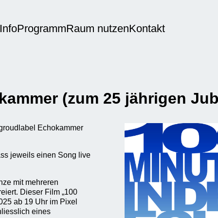
Info
Programm
Raum nutzen
Kontakt
okammer (zum 25 jährigen Jub
rgroudlabel Echokammer
s jeweils einen Song live
nze mit mehreren
iert. Dieser Film „100
025 ab 19 Uhr im Pixel
liesslich eines