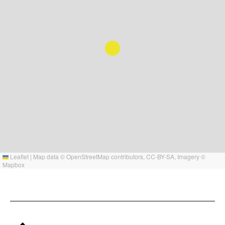
Leaflet
|
Map data ©
OpenStreetMap
contributors,
CC-BY-SA
, Imagery ©
Mapbox