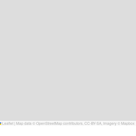
Leaflet
|
Map data ©
OpenStreetMap
contributors,
CC-BY-SA
, Imagery ©
Mapbox