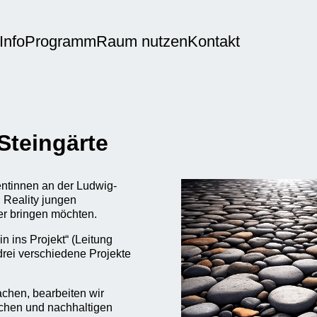
Info
Programm
Raum nutzen
Kontakt
Steingärte
ntinnen an der Ludwig-
d Reality jungen
r bringen möchten.
n ins Projekt“ (Leitung
drei verschiedene Projekte
chen, bearbeiten wir
ichen und nachhaltigen