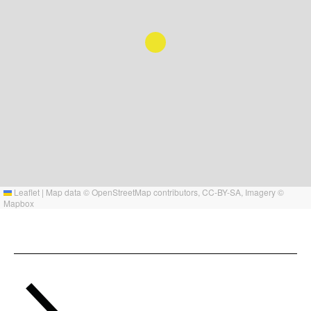
Leaflet
|
Map data ©
OpenStreetMap
contributors,
CC-BY-SA
, Imagery ©
Mapbox