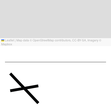
Leaflet
|
Map data ©
OpenStreetMap
contributors,
CC-BY-SA
, Imagery ©
Mapbox