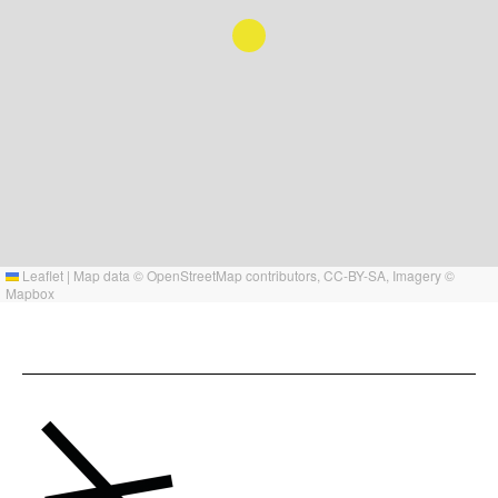
Leaflet
|
Map data ©
OpenStreetMap
contributors,
CC-BY-SA
, Imagery ©
Mapbox