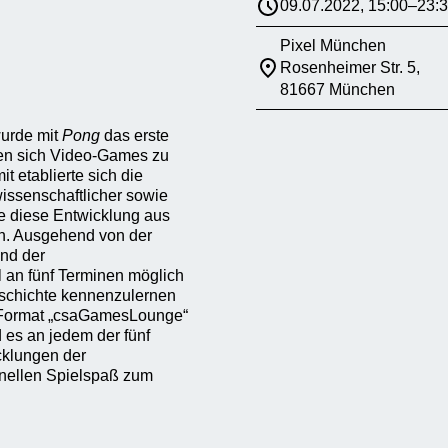
09.07.2022, 15:00–23:
Pixel München
Rosenheimer Str. 5,
81667 München
urde mit
Pong
das erste
ten sich Video-Games zu
t etablierte sich die
ssenschaftlicher sowie
de diese Entwicklung aus
en. Ausgehend von der
und der
 an fünf Terminen möglich
eschichte kennenzulernen
e Format „csaGamesLounge“
d es an jedem der fünf
cklungen der
inellen Spielspaß zum