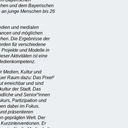
nchen und dem Bayerischen
em an junge Menschen bis 26
Medien und medialen
hancen und möglichen
chen. Die Ergebnisse der
werden für verschiedene
e Projekte und Modelle in
eser Aktivitäten ist eine
 Medienkompetenz.
r Medien, Kultur und
euer Raum dazu: Das Pixel²
t erreichbar und sind
ultur der Stadt. Das
ndliche und Senior*innen
skurs, Partizipation und
hen dabei im Fokus.
 und präsentieren
n geprägten Welt. Der
 Kurzinterventionen. Er