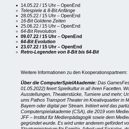
14.05.22 / 15 Uhr – OpenEnd
Telespiele & 8-Bit Anfänge
28.05.22 / 15 Uhr – OpenEnd
16-Bit Goldene Zeiten
25.06.22 / 15 Uhr – OpenEnd
64-Bit Revolution
09.07.22 / 15 Uhr – OpenEnd
64-Bit Evolution
23.07.22 / 15 Uhr – OpenEnd
Retro-Legenden von 8-Bit bis 64-Bit
Weitere Informationen zu den Kooperationspartnern:
Über die ComputerSpielAkademie:
Das GamesFesti
01.05.2022) feiert Spielkultur in all ihren Facetten. 
Ausstellungen, Theaterstücke, Turniere und mehr;
Un
ums Pathos Transport Theater im Kreativquartier in 
Bayern oder digital per Stream
. Initiiert wird das part
Computerspielakademie (CSA), die 2019 vom Medi
JFF – Institut für Medienpädagogik sowie dem Medi
gegründet wurde. Es wird unter anderem
gefördert v
Staatsministerium für Familie, Arbeit und Soziales, 