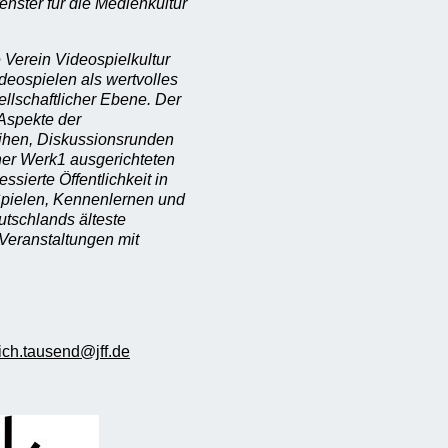
enster für die Medienkultur
Verein Videospielkultur
ideospielen als wertvolles
ellschaftlicher Ebene. Der
 Aspekte der
eihen, Diskussionsrunden
er Werk1 ausgerichteten
ssierte Öffentlichkeit in
ielen, Kennenlernen und
utschlands älteste
Veranstaltungen mit
rich.tausend@jff.de