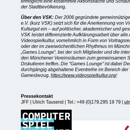
ermöglicht eine kostenfreie Aktionsfläche und Schauf
der Stadtbevölkerung.
Über den VSK:
Der 2006 gegründete gemeinnützige 
e.V. (kurz VSK) setzt sich für die Anerkennung von V
Kulturgut ein – auf politischer, akademischer und ges
VSK leistet differenzierte Aufklärungsarbeit über alle
Videospielkultur, vornehmlich in Form von Vortragsr
oder der im zweiwöchentlichen Rhythmus im Münchn
„Games Lounge“, bei der sich Mitglieder und die intere
den Münchener Vereinsräumen zum gemeinsamen Sp
Diskutieren treffen. Die “Games Lounge” ist dabei De
durchgängig abgehaltene Eventreihe im Bereich der 
Gamesbezug.
https://www.videospielkultur.org/
Pressekontakt
JFF | Ulrich Tausend | Tel.: +49 (0)179.295 19 79 |
ul