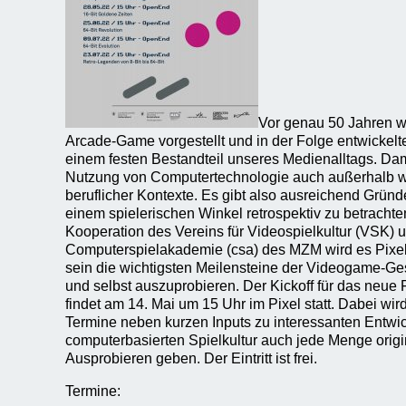
Vor genau 50 Jahren w
Arcade-Game vorgestellt und in der Folge entwickel
einem festen Bestandteil unseres Medienalltags. Dami
Nutzung von Computertechnologie auch außerhalb wi
beruflicher Kontexte. Es gibt also ausreichend Grün
einem spielerischen Winkel retrospektiv zu betracht
Kooperation des Vereins für Videospielkultur (VSK) 
Computerspielakademie (csa) des MZM wird es Pixel
sein die wichtigsten Meilensteine der Videogame-G
und selbst auszuprobieren. Der Kickoff für das neu
findet am 14. Mai um 15 Uhr im Pixel statt. Dabei wir
Termine neben kurzen Inputs zu interessanten Entwi
computerbasierten Spielkultur auch jede Menge orig
Ausprobieren geben. Der Eintritt ist frei.
Termine: