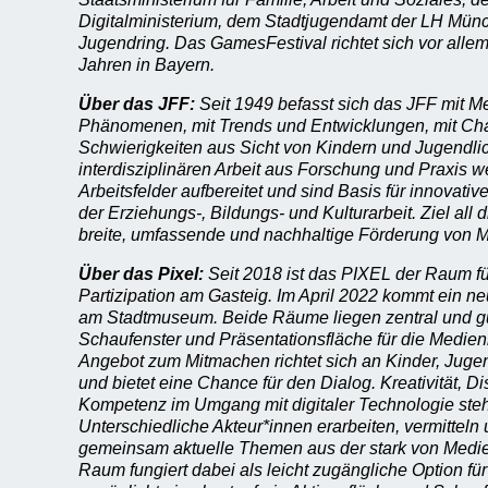
Digitalministerium, dem Stadtjugendamt der LH Mü
Jugendring. Das GamesFestival richtet sich vor all
Jahren in Bayern.
Über das JFF:
Seit 1949 befasst sich das JFF mit 
Phänomenen, mit Trends und Entwicklungen, mit C
Schwierigkeiten aus Sicht von Kindern und Jugendli
interdisziplinären Arbeit aus Forschung und Praxis 
Arbeitsfelder aufbereitet und sind Basis für innovativ
der Erziehungs-, Bildungs- und Kulturarbeit. Ziel all di
breite, umfassende und nachhaltige Förderung von
Über das Pixel:
Seit 2018 ist das PIXEL der Raum fü
Partizipation am Gasteig. Im April 2022 kommt ein n
am Stadtmuseum. Beide Räume liegen zentral und gu
Schaufenster und Präsentationsfläche für die Medienk
Angebot zum Mitmachen richtet sich an Kinder, Juge
und bietet eine Chance für den Dialog. Kreativität, Di
Kompetenz im Umgang mit digitaler Technologie ste
Unterschiedliche Akteur*innen erarbeiten, vermitteln
gemeinsam aktuelle Themen aus der stark von Medie
Raum fungiert dabei als leicht zugängliche Option für