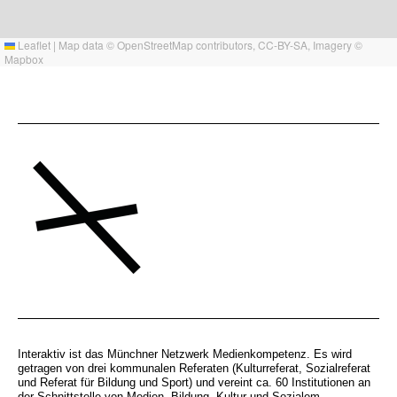
Leaflet
|
Map data ©
OpenStreetMap
contributors,
CC-BY-SA
, Imagery ©
Mapbox
Interaktiv ist das Münchner Netzwerk Medienkompetenz. Es wird
getragen von drei kommunalen Referaten (Kulturreferat, Sozialreferat
und Referat für Bildung und Sport) und vereint ca. 60 Institutionen an
der Schnittstelle von Medien, Bildung, Kultur und Sozialem.