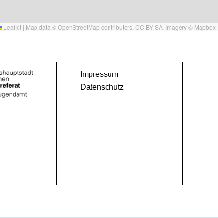
Leaflet
|
Map data ©
OpenStreetMap
contributors,
CC-BY-SA
, Imagery ©
Mapbox
Impressum
Datenschutz