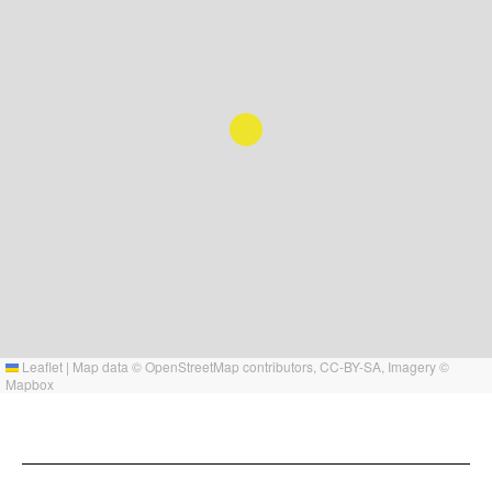
Leaflet
|
Map data ©
OpenStreetMap
contributors,
CC-BY-SA
, Imagery ©
Mapbox