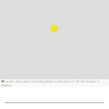
Leaflet
|
Map data ©
OpenStreetMap
contributors,
CC-BY-SA
, Imagery ©
Mapbox