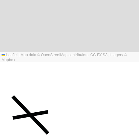
Leaflet
|
Map data ©
OpenStreetMap
contributors,
CC-BY-SA
, Imagery ©
Mapbox