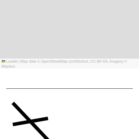
Leaflet
|
Map data ©
OpenStreetMap
contributors,
CC-BY-SA
, Imagery ©
Mapbox