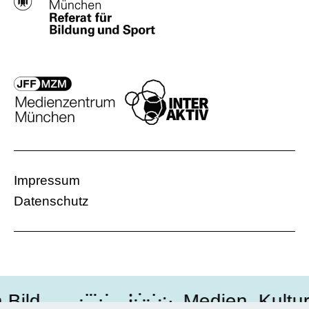
Impressum
Datenschutz
ild․․․․⁖⁚⁙…⁝⁛⁘:·․Medien, Kultur,