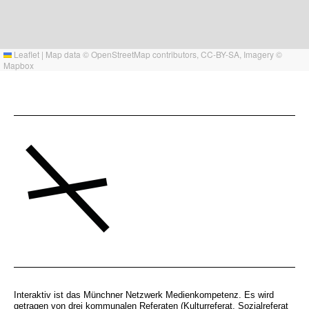
Leaflet
|
Map data ©
OpenStreetMap
contributors,
CC-BY-SA
, Imagery ©
Mapbox
Interaktiv ist das Münchner Netzwerk Medienkompetenz. Es wird
getragen von drei kommunalen Referaten (Kulturreferat, Sozialreferat