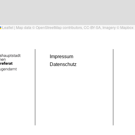
Leaflet
|
Map data ©
OpenStreetMap
contributors,
CC-BY-SA
, Imagery ©
Mapbox
Impressum
Datenschutz