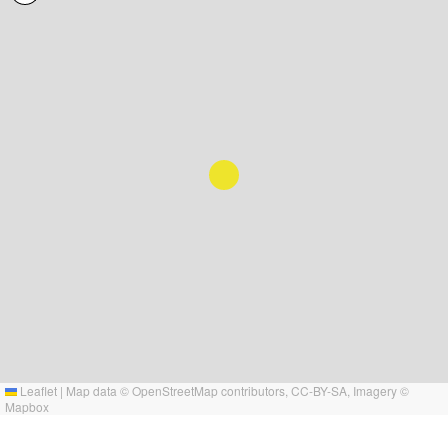
Leaflet
|
Map data ©
OpenStreetMap
contributors,
CC-BY-SA
, Imagery ©
Mapbox