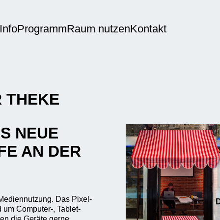
Info
Programm
Raum nutzen
Kontakt
R THEKE
AS NEUE
FE AN DER
 Mediennutzung. Das Pixel-
d um Computer-, Tablet-
en die Geräte gerne