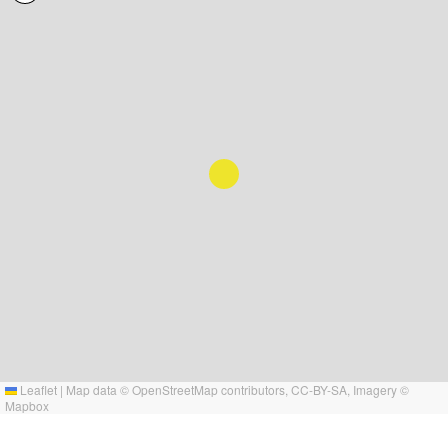
Leaflet
|
Map data ©
OpenStreetMap
contributors,
CC-BY-SA
, Imagery ©
Mapbox