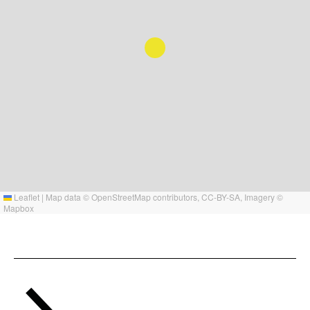
Leaflet
|
Map data ©
OpenStreetMap
contributors,
CC-BY-SA
, Imagery ©
Mapbox