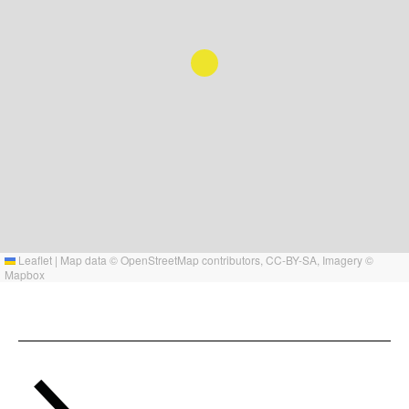
Leaflet
|
Map data ©
OpenStreetMap
contributors,
CC-BY-SA
, Imagery ©
Mapbox