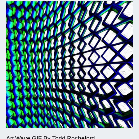
Art Wave GIF By Todd Rocheford