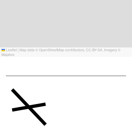
Leaflet
|
Map data ©
OpenStreetMap
contributors,
CC-BY-SA
, Imagery ©
Mapbox