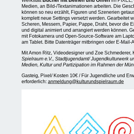
Werkstatt
Bü
cher mit Beinen und Ohren
im PIXEL, 
Medien, an Bild-/Textanimationen arbeiten. Die Gesc
können so neu erzählt, Figuren und Szenerien getausc
komplett neue Settings versetzt werden. Gearbeitet w
Scheren, Messern, Papier, Pappe, Draht, bevor die 
und digital animiert und arrangiert werden können. Ge
mit Fotokamera und Open-Source-Software am Lapto
am Tablet. Bitte Datenträger mitbringen oder E-Mail-
Mit Amon Ritz, Videodesigner und Zoe Schmederer,
Spielraum e.V., Stadtjugendamt/ Jugendkulturwerk 
Medien, Kultur und Partizipation im Rahmen der Mü
Gasteig, Pixel/ Kosten 10€ / Für Jugendliche und E
erforderlich:
anmeldung@kulturundspielraum.de