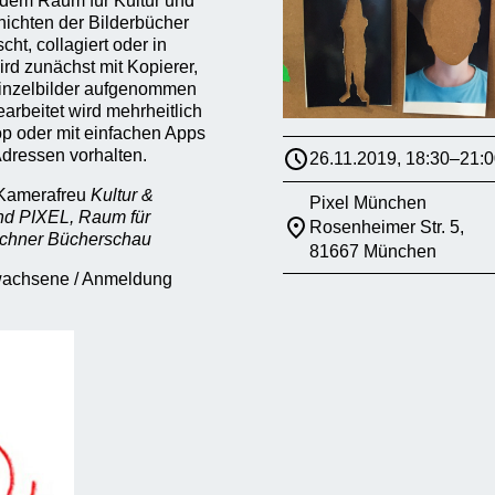
dem Raum für Kultur und
hichten der Bilderbücher
ht, collagiert oder in
ird zunächst mit Kopierer,
Einzelbilder aufgenommen
arbeitet wird mehrheitlich
p oder mit einfachen Apps
Adressen vorhalten.
26.11.2019, 18:30–21:0
 Kamerafreu
Kultur &
Pixel München
und PIXEL, Raum für
Rosenheimer Str. 5,
nchner Bücherschau
81667 München
rwachsene / Anmeldung