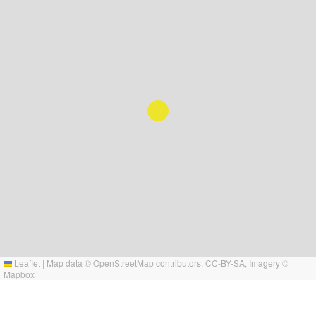
Leaflet
|
Map data ©
OpenStreetMap
contributors,
CC-BY-SA
, Imagery ©
Mapbox