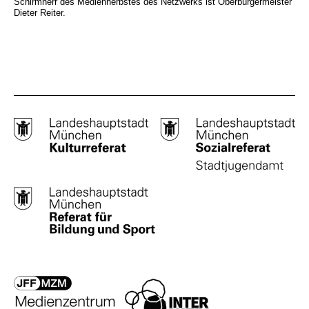
Schirmherr des Medienherbstes des Netzwerks ist Oberbürgermeister
Dieter Reiter.