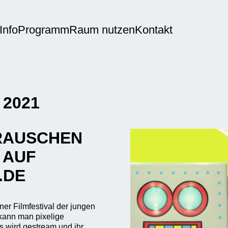
Info
Programm
Raum nutzen
Kontakt
2021
RAUSCHEN
 AUF
.DE
r Filmfestival der jungen
 kann man pixelige
es wird gestream und ihr