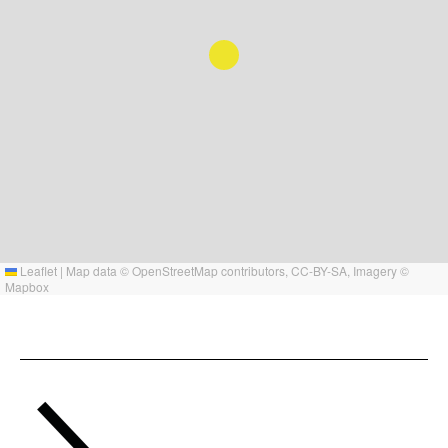
Leaflet
|
Map data ©
OpenStreetMap
contributors,
CC-BY-SA
, Imagery ©
Mapbox