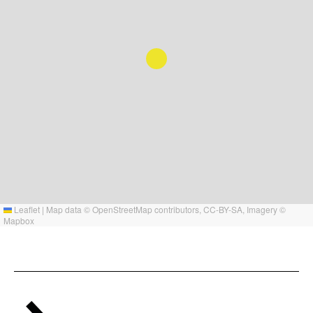
Leaflet
|
Map data ©
OpenStreetMap
contributors,
CC-BY-SA
, Imagery ©
Mapbox