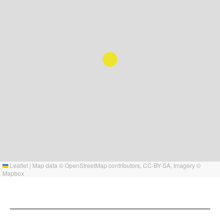
Leaflet
|
Map data ©
OpenStreetMap
contributors,
CC-BY-SA
, Imagery ©
Mapbox