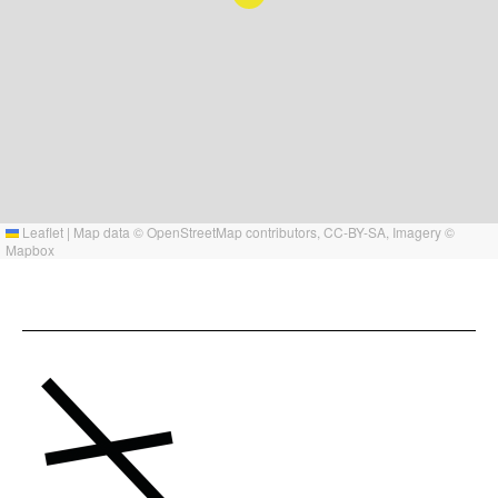
Leaflet
|
Map data ©
OpenStreetMap
contributors,
CC-BY-SA
, Imagery ©
Mapbox