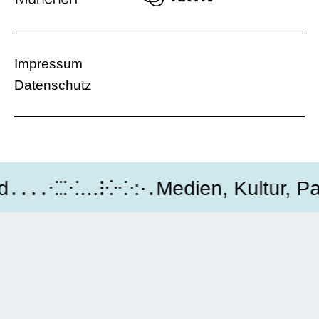
Impressum
Datenschutz
․․․⁖⁚⁙…⁝⁛⁘:·․Medien, Kultur, Par