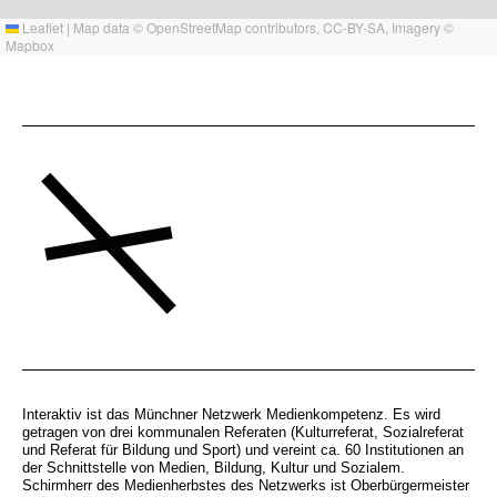
Leaflet
|
Map data ©
OpenStreetMap
contributors,
CC-BY-SA
, Imagery ©
Mapbox
Interaktiv ist das Münchner Netzwerk Medienkompetenz. Es wird
getragen von drei kommunalen Referaten (Kulturreferat, Sozialreferat
und Referat für Bildung und Sport) und vereint ca. 60 Institutionen an
der Schnittstelle von Medien, Bildung, Kultur und Sozialem.
Schirmherr des Medienherbstes des Netzwerks ist Oberbürgermeister