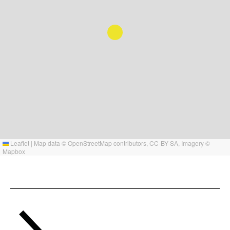
Leaflet
|
Map data ©
OpenStreetMap
contributors,
CC-BY-SA
, Imagery ©
Mapbox