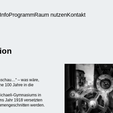
Info
Programm
Raum nutzen
Kontakt
ion
esschau…“ – was wäre,
e 100 Jahre in die
 Michaeli-Gymnasiums in
ins Jahr 1918 versetzten
ammengeschnitten werden.