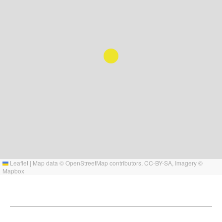
Leaflet
|
Map data ©
OpenStreetMap
contributors,
CC-BY-SA
, Imagery ©
Mapbox