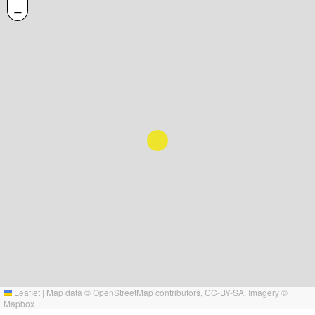
−
Leaflet
|
Map data ©
OpenStreetMap
contributors,
CC-BY-SA
, Imagery ©
Mapbox