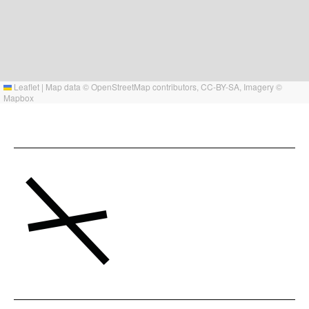
Leaflet
|
Map data ©
OpenStreetMap
contributors,
CC-BY-SA
, Imagery ©
Mapbox