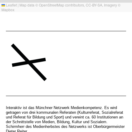
Leaflet
|
Map data ©
OpenStreetMap
contributors,
CC-BY-SA
, Imagery ©
Mapbox
Interaktiv ist das Münchner Netzwerk Medienkompetenz. Es wird
getragen von drei kommunalen Referaten (Kulturreferat, Sozialreferat
und Referat für Bildung und Sport) und vereint ca. 60 Institutionen an
der Schnittstelle von Medien, Bildung, Kultur und Sozialem.
Schirmherr des Medienherbstes des Netzwerks ist Oberbürgermeister
Dieter Reiter.