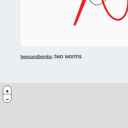
two worms
beesandbombs
:
+
−