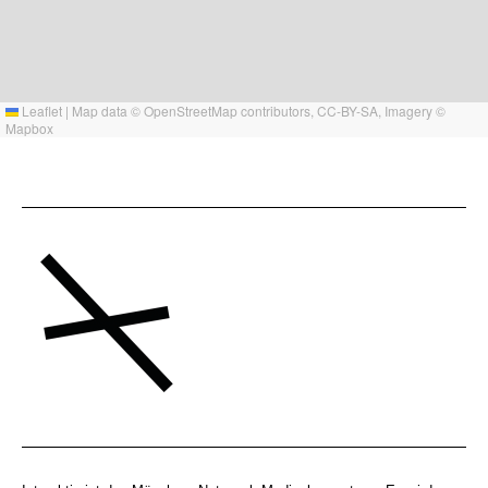
Leaflet
|
Map data ©
OpenStreetMap
contributors,
CC-BY-SA
, Imagery ©
Mapbox