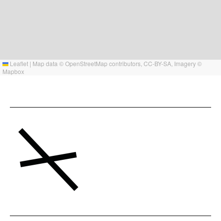
Leaflet
|
Map data ©
OpenStreetMap
contributors,
CC-BY-SA
, Imagery ©
Mapbox