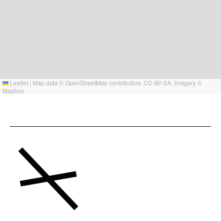
Leaflet
|
Map data ©
OpenStreetMap
contributors,
CC-BY-SA
, Imagery ©
Mapbox