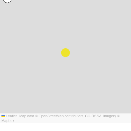
Leaflet
|
Map data ©
OpenStreetMap
contributors,
CC-BY-SA
, Imagery ©
Mapbox