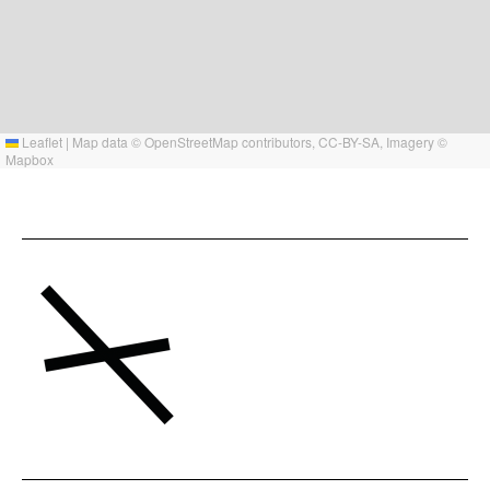
Leaflet
|
Map data ©
OpenStreetMap
contributors,
CC-BY-SA
, Imagery ©
Mapbox