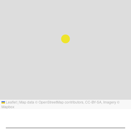
Leaflet
|
Map data ©
OpenStreetMap
contributors,
CC-BY-SA
, Imagery ©
Mapbox