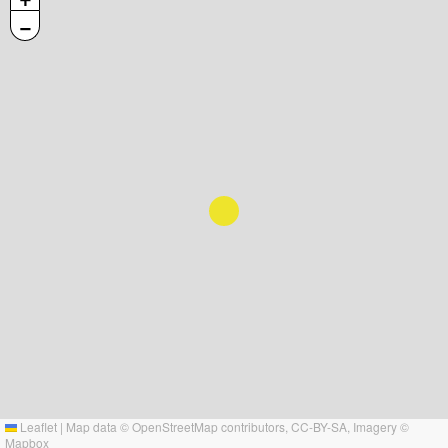
−
Leaflet
|
Map data ©
OpenStreetMap
contributors,
CC-BY-SA
, Imagery ©
Mapbox